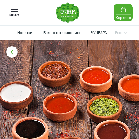
МЕНЮ
Корзина
Напитки
Блюда на компанию
ЧУЧВАРА
Ещё