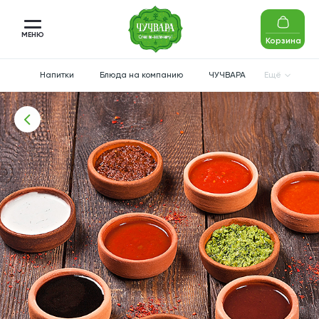
МЕНЮ
Корзина
Напитки
Блюда на компанию
ЧУЧВАРА
Ещё